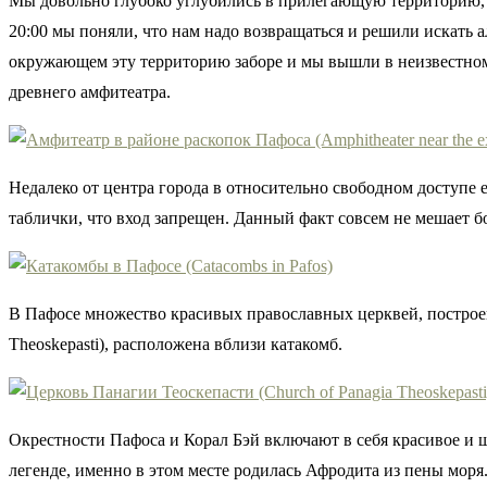
Мы довольно глубоко углубились в прилегающую территорию, н
20:00 мы поняли, что нам надо возвращаться и решили искать 
окружающем эту территорию заборе и мы вышли в неизвестном 
древнего амфитеатра.
Недалеко от центра города в относительно свободном доступе 
таблички, что вход запрещен. Данный факт совсем не мешает 
В Пафосе множество красивых православных церквей, построен
Theoskepasti), расположена вблизи катакомб.
Окрестности Пафоса и Корал Бэй включают в себя красивое и 
легенде, именно в этом месте родилась Афродита из пены мор