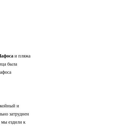
Пафоса
и пляжа
ица была
Пафоса
окойный и
льно затруднен
 мы ездили к