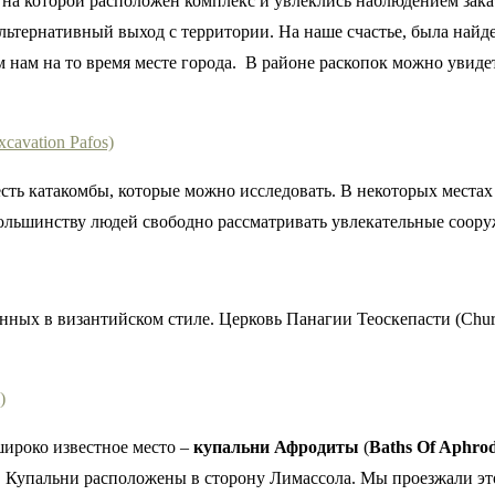
а которой расположен комплекс и увлеклись наблюдением закат
альтернативный выход с территории. На наше счастье, была найд
нам на то время месте города. В районе раскопок можно увиде
есть катакомбы, которые можно исследовать. В некоторых места
большинству людей свободно рассматривать увлекательные соору
ных в византийском стиле. Церковь Панагии Теоскепасти (Churc
широко известное место –
купальни Афродиты
(
Baths Of Aphrod
я. Купальни расположены в сторону Лимассола. Мы проезжали эт