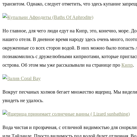
транзитом. Однако, следует отметить, что здесь купание запрещ
Но главное, для чего люди едут на Кипр, это, конечно, море. 
нашего отеля. В дневное время народу здесь очень много, поэ
окруженные со всех сторон водой. В них можно было попасть л
познакомились с дружелюбными киприотами, которые пригласил
острова. Об этом мы уже рассказывали на странице про
Кипр
.
Вокруг песчаных холмов бегает множество ящериц. Мы видели 
увидеть не удалось.
Вода чистая и прозрачная, с отличной видимостью для снорклин
или Тайланде. Просто видимость под водой будет отличная. Волн