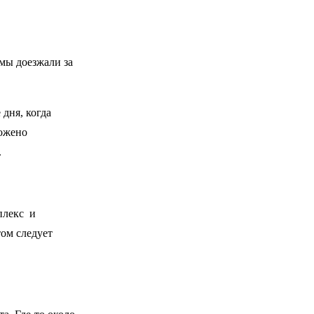
 мы доезжали за
дня, когда
ложено
.
плекс и
том следует