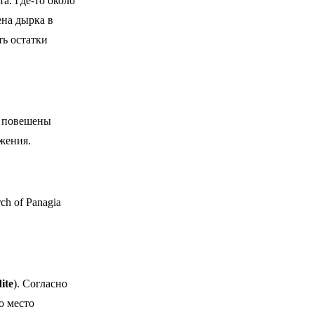
а. Где-то около
ена дырка в
ть остатки
х повешены
жения.
h of Panagia
ite
). Согласно
о место