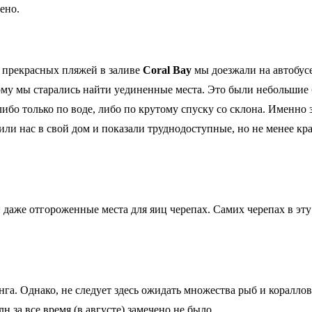
ено.
До прекрасных пляжей в заливе
Coral Bay
мы доезжали на автобусе
тому мы старались найти уединенные места. Это были небольшие 
ибо только по воде, либо по крутому спуску со склона. Именно 
и нас в свой дом и показали труднодоступные, но не менее кр
даже отгороженные места для яиц черепах. Самих черепах в эту
га. Однако, не следует здесь ожидать множества рыб и кораллов
 за все время (в августе) замечено не было.