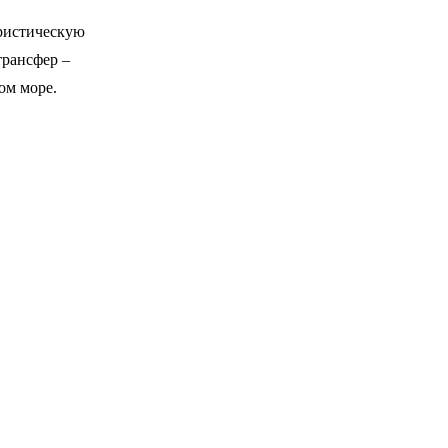
уристическую
трансфер –
ом море.