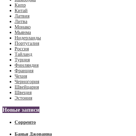
Кипр
Китай
Латвия
Литва
Монако
Мьянма
Нидерланды
Португалия
Россия
Тайланд
Турция
Финляндия
Франция
Чехия
Черногория
Швейцария
Швеция
Эстония
Новые записи
Сорренто
Баньи Джованна